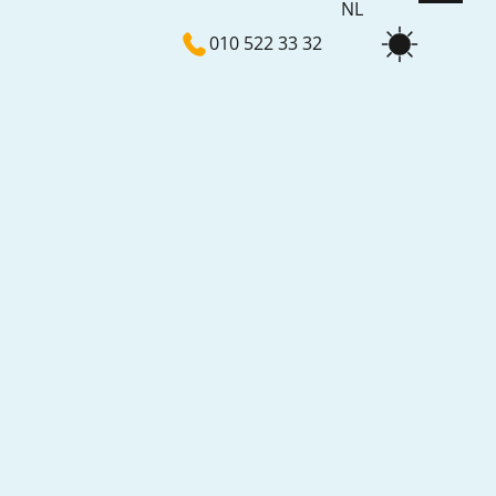
NL
010 522 33 32
EN