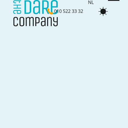
NL
010 522 33 32
EN