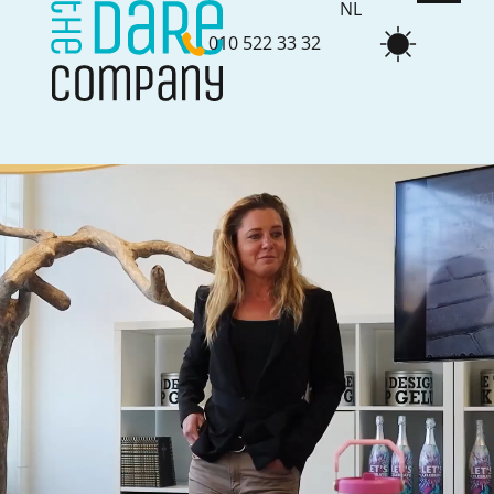
NL
010 522 33 32
EN