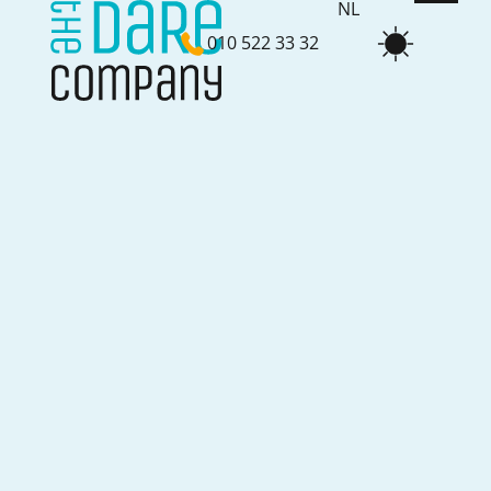
NL
010 522 33 32
EN