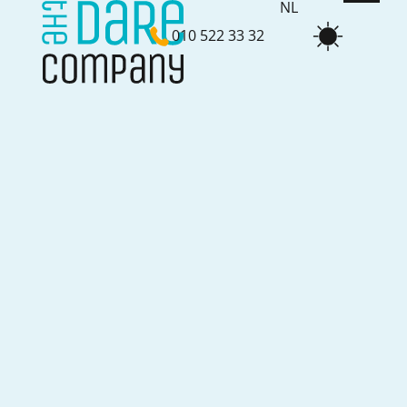
NL
010 522 33 32
EN