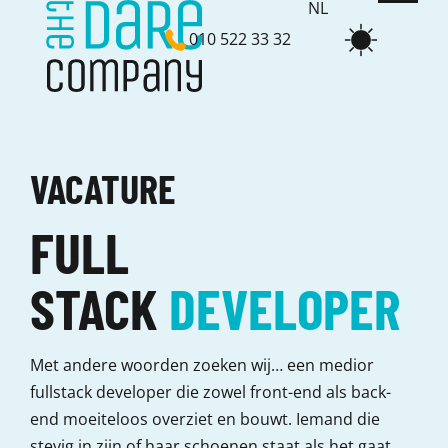
NL
010 522 33 32
EN
VACATURE
FULL
STACK
DEVELOPER
Met andere woorden zoeken wij… een medior
fullstack developer die zowel front-end als back-
end moeiteloos overziet en bouwt. Iemand die
stevig in zijn of haar schoenen staat als het gaat