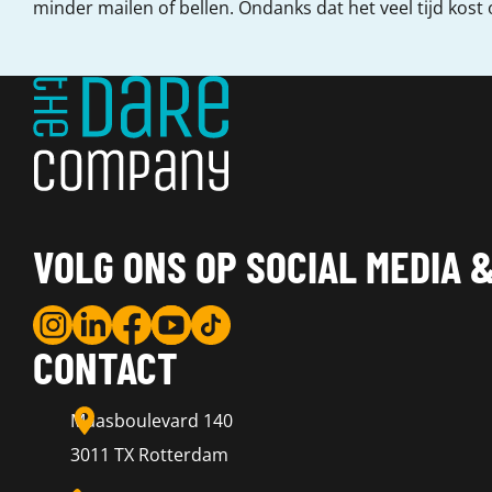
minder mailen of bellen. Ondanks dat het veel tijd kost
VOLG ONS OP SOCIAL MEDIA &
CONTACT
Maasboulevard 140
3011 TX Rotterdam