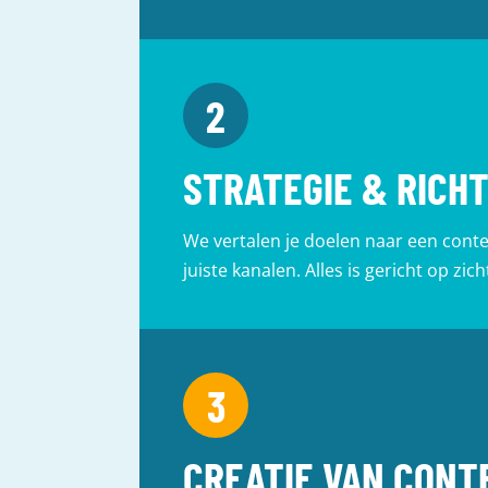
STRATEGIE & RICH
We vertalen je doelen naar een conten
juiste kanalen. Alles is gericht op zi
CREATIE VAN CONT