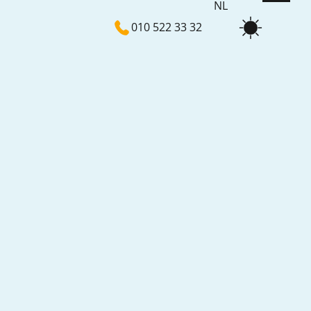
NL
010 522 33 32
EN